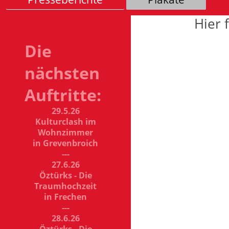
Hier 
Die
nächsten
Auftritte:
29.5.26
Kulturclash im
Wohnzimmer
in Grevenbroich
---
27.6.26
Öztürks - Die
Traumhochzeit
in Frechen
---
28.6.26
Öztürks - Die