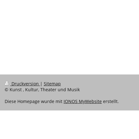
Druckversion
|
Sitemap
© Kunst , Kultur, Theater und Musik
Diese Homepage wurde mit
IONOS MyWebsite
erstellt.