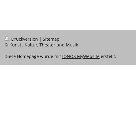
Druckversion
|
Sitemap
© Kunst , Kultur, Theater und Musik
Diese Homepage wurde mit
IONOS MyWebsite
erstellt.