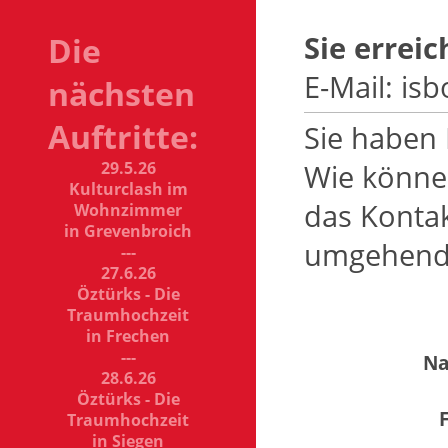
Sie erreic
Die
E-Mail: is
nächsten
Auftritte:
Sie haben
29.5.26
Wie können
Kulturclash im
das Konta
Wohnzimmer
in Grevenbroich
umgehend 
---
27.6.26
Öztürks - Die
Traumhochzeit
in Frechen
---
Na
28.6.26
Öztürks - Die
Traumhochzeit
in Siegen