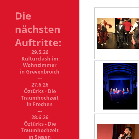
Die
nächsten
Auftritte:
29.5.26
Kulturclash im
Wohnzimmer
in Grevenbroich
---
27.6.26
Öztürks - Die
Traumhochzeit
in Frechen
---
28.6.26
Öztürks - Die
Traumhochzeit
in Siegen