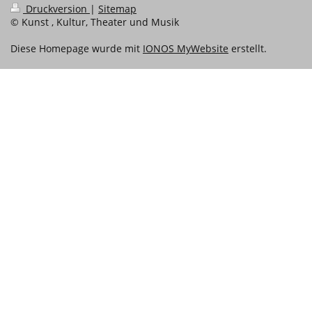
Druckversion
|
Sitemap
© Kunst , Kultur, Theater und Musik
Diese Homepage wurde mit
IONOS MyWebsite
erstellt.