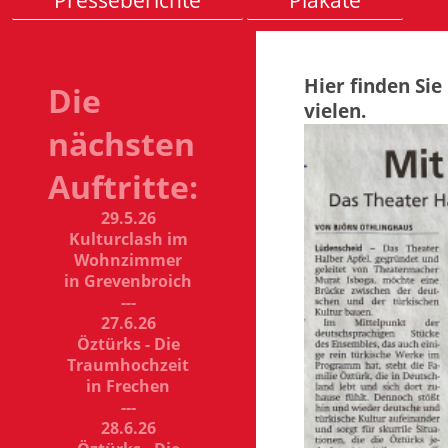
Presseberichte
Plakate
Hier finden Sie
Die
vielen.
nächsten
Auftritte:
29.5.26
Kulturclash im
Wohnzimmer
in Grevenbroich
---
27.6.26
Öztürks - Die
Traumhochzeit
in Frechen
---
28.6.26